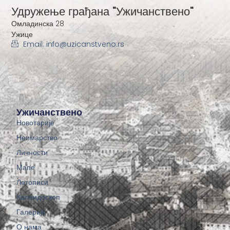
Удружење грађана "Ужичанствено"
Омладинска 28
Ужице
Email: info@uzicanstveno.rs
Ужичанствено
Новотарије
Неимарство
Личности
Мапе
Летописи
Калеидоскоп
Галерије
О нама