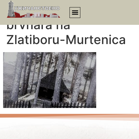
Najmanja crkva
brvnara na
Zlatiboru-Murtenica