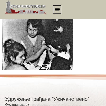
4699
Удружење грађана "Ужичанствено"
Омладинска 28