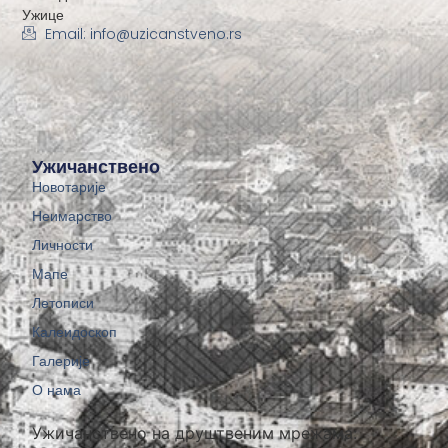
Ужице
Email: info@uzicanstveno.rs
Ужичанствено
Новотарије
Неимарство
Личности
Мапе
Летописи
Калеидоскоп
Галерије
О нама
Ужичанствено на друштвеним мрежама: