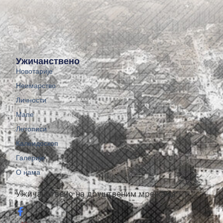
Ужичанствено
Новотарије
Неимарство
Личности
Мапе
Летописи
Калеидоскоп
Галерије
О нама
Ужичанствено на друштвеним мрежама: