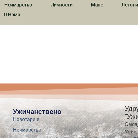
Неимарство
Личности
Мапе
Летопи
О Нама
Удр
Ужичанствено
"Уж
Новотарије
Омла
Неимарство
Ужиц