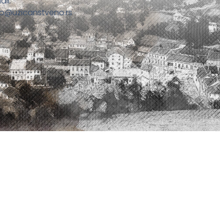
ail:
fo@uzicanstveno.rs