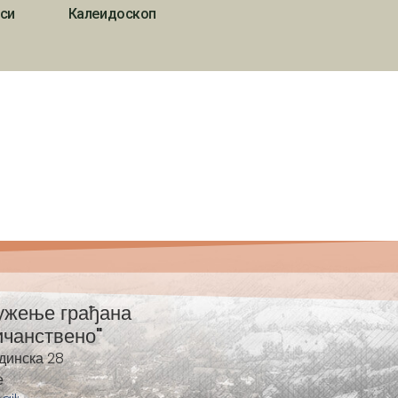
си
Калеидоскоп
ужење грађана
ичанствено"
динска 28
е