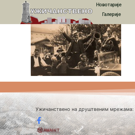
Новотарије
320
Галерије
Ужичанствено на друштвеним мрежама: