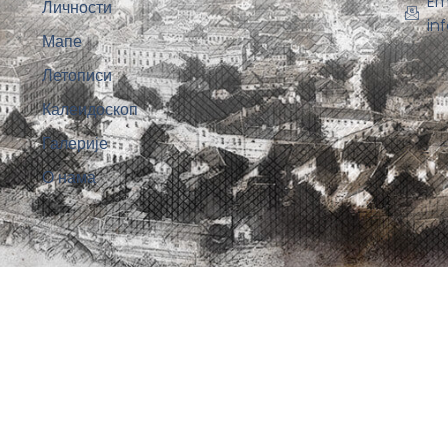
Em
Личности
in
Мапе
Летописи
Калеидоскоп
Галерије
О нама