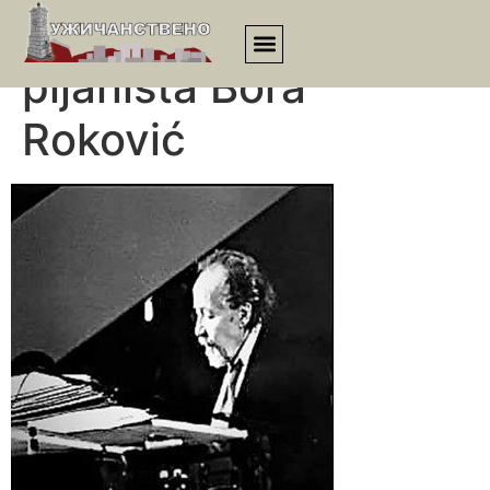
Brolov učitelj, džez
pijanista Bora
Roković