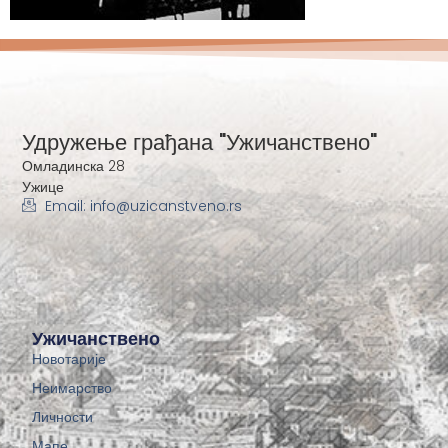
Удружење грађана "Ужичанствено"
Омладинска 28
Ужице
Email: info@uzicanstveno.rs
Ужичанствено
Новотарије
Неимарство
Личности
Мапе