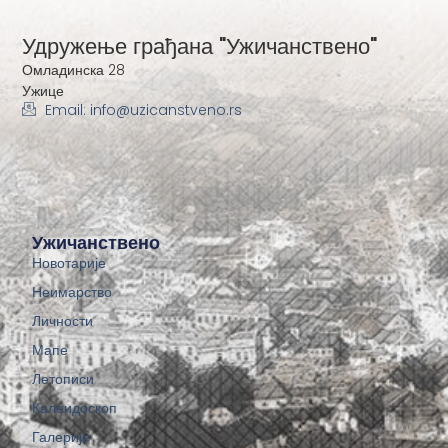
Удружење грађана "Ужичанствено"
Омладинска 28
Ужице
Email: info@uzicanstveno.rs
Ужичанствено
Новотарије
Неимарство
Личности
Мапе
Летописи
Калеидоскоп
Галерије