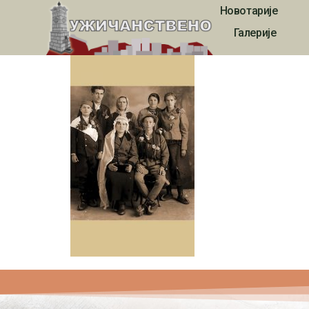
Новотарије
3437
Галерије