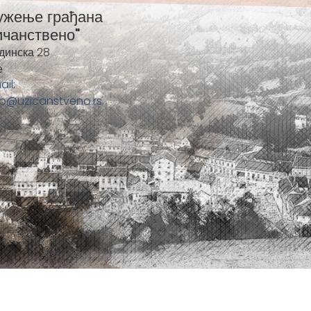
ужење грађана
ичанствено"
динска 28
е
ail:
fo@uzicanstveno.rs