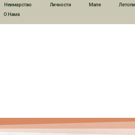
Неимарство
Личности
Мапе
Летопи
О Нама