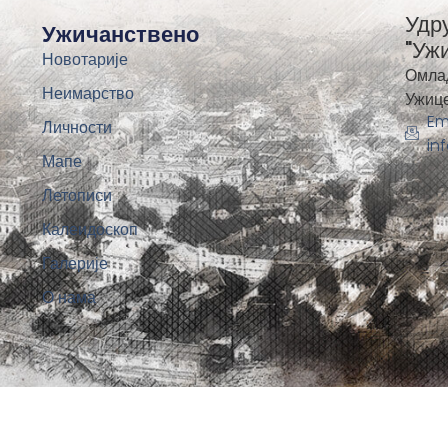
Удр
Ужичанствено
"Уж
Новотарије
Омла
Неимарство
Ужиц
Em
Личности
in
Мапе
Летописи
Калеидоскоп
Галерије
О нама