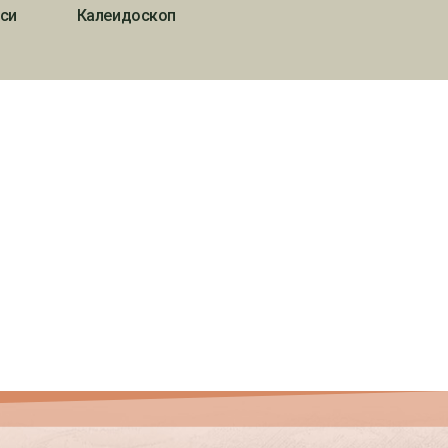
си
Калеидоскоп