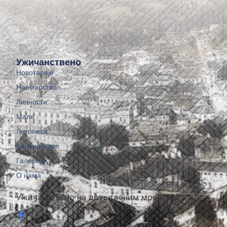
Ужичанствено
Новотарије
Неимарство
Личности
Мапе
Летописи
Калеидоскоп
Галерије
О нама
Ужичанствено на друштвеним мрежама: