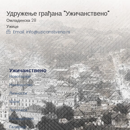
Удружење грађана "Ужичанствено"
Омладинска 28
Ужице
Email: info@uzicanstveno.rs
Ужичанствено
Новотарије
Неимарство
Личности
Мапе
Летописи
Калеидоскоп
Галерије