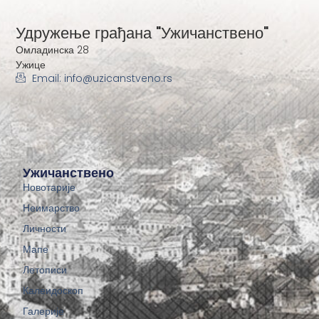
Удружење грађана "Ужичанствено"
Омладинска 28
Ужице
Email: info@uzicanstveno.rs
Ужичанствено
Новотарије
Неимарство
Личности
Мапе
Летописи
Калеидоскоп
Галерије