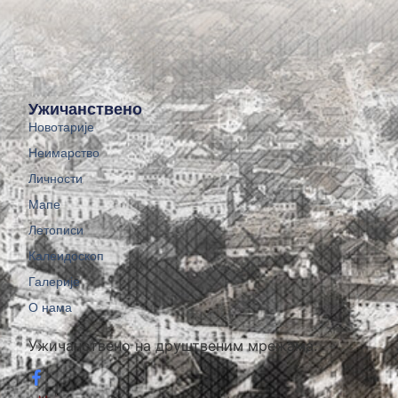
Ужичанствено
Новотарије
Неимарство
Личности
Мапе
Летописи
Калеидоскоп
Галерије
О нама
Ужичанствено на друштвеним мрежама: