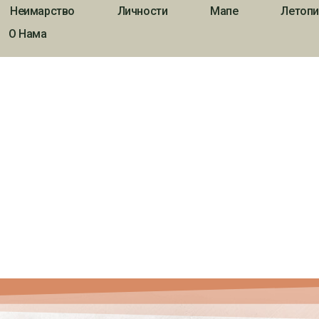
Неимарство
Личности
Мапе
Летопи
О Нама