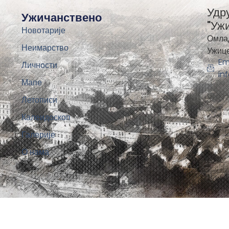
Удр
Ужичанствено
"Уж
Новотарије
Омла
Неимарство
Ужиц
Em
Личности
in
Мапе
Летописи
Калеидоскоп
Галерије
О нама