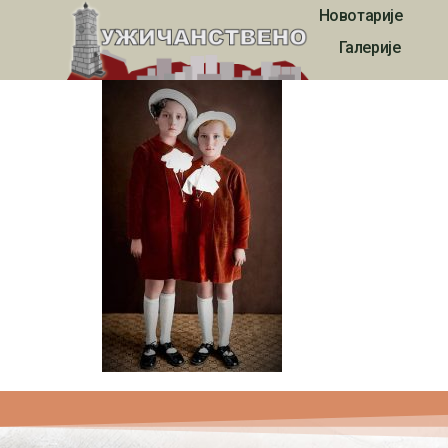
Новотарије
597
Галерије