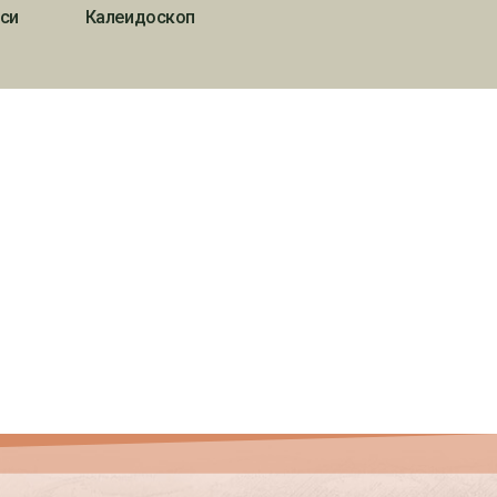
си
Калеидоскоп