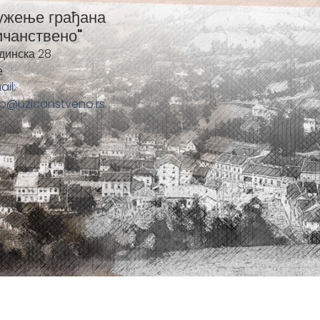
ужење грађана
ичанствено"
динска 28
е
ail:
fo@uzicanstveno.rs