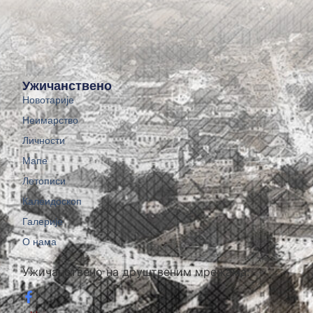
Ужичанствено
Новотарије
Неимарство
Личности
Мапе
Летописи
Калеидоскоп
Галерије
О нама
Ужичанствено на друштвеним мрежама: