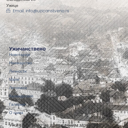
Ужице
Email: info@uzicanstveno.rs
Ужичанствено
Новотарије
Неимарство
Личности
Мапе
Летописи
Калеидоскоп
Галерије
О нама
Ужичанствено на друштвеним мрежама: