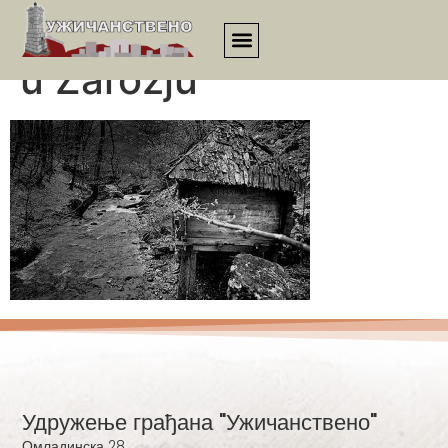
Vampirova vodenica
u Zarožju
Удружење грађана "Ужичанствено"
Омладинска 28