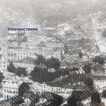
Ужичанствено
Новотарије
Неимарство
Личности
Мапе
Летописи
Калеидоскоп
Галерије
О нама
Ужичанствено на друштвеним мрежама: