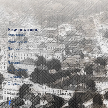
Ужичанствено
Новотарије
Неимарство
Личности
Мапе
Летописи
Калеидоскоп
Галерије
О нама
Ужичанствено на друштвеним мрежама: