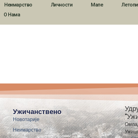
Неимарство
Личности
Мапе
Летопи
О Нама
Удр
Ужичанствено
"Уж
Новотарије
Омла
Неимарство
Ужиц