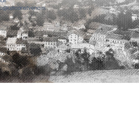
ail:
fo@uzicanstveno.rs