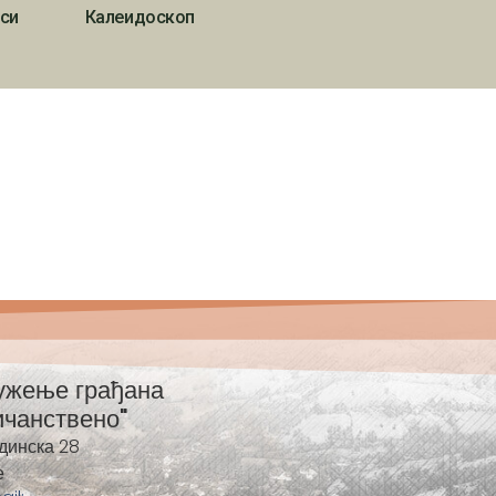
си
Калеидоскоп
ужење грађана
ичанствено"
динска 28
е