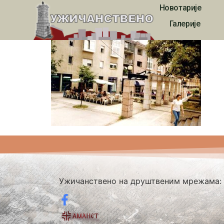
Новотарије
350
Галерије
Ужичанствено на друштвеним мрежама: