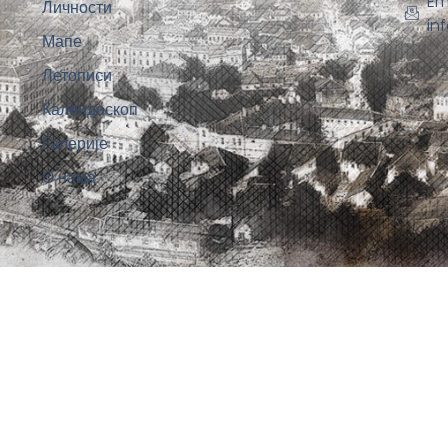
Em
Личности
in
Мапе
Летописи
Калеидоскоп
Галерије
О нама