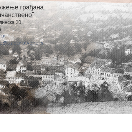
ужење грађана
ичанствено"
динска 28
е
ail:
fo@uzicanstveno.rs