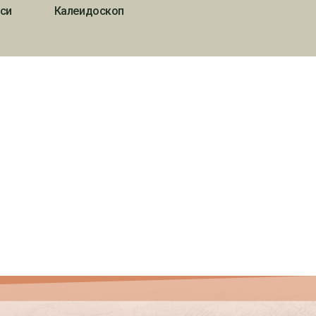
си
Калеидоскоп