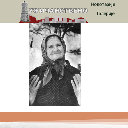
Новотарије
1871
Галерије