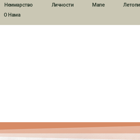
Неимарство
Личности
Мапе
Летопи
О Нама