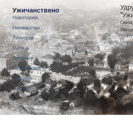
Удр
Ужичанствено
"Уж
Новотарије
Омла
Неимарство
Ужиц
Em
Личности
in
Мапе
Летописи
Калеидоскоп
Галерије
О нама