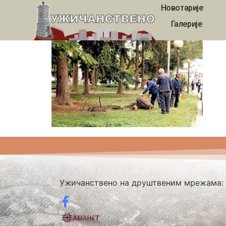
Новотарије
910
Галерије
Ужичанствено на друштвеним мрежама: