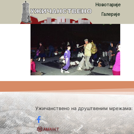
Новотарије
389
Галерије
Ужичанствено на друштвеним мрежама: