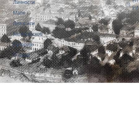
Em
Личности
in
Мапе
Летописи
Калеидоскоп
Галерије
О нама