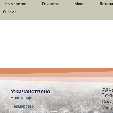
Неимарство
Личности
Мапе
Летопи
О Нама
Удр
Ужичанствено
"Уж
Новотарије
Омла
Неимарство
Ужиц