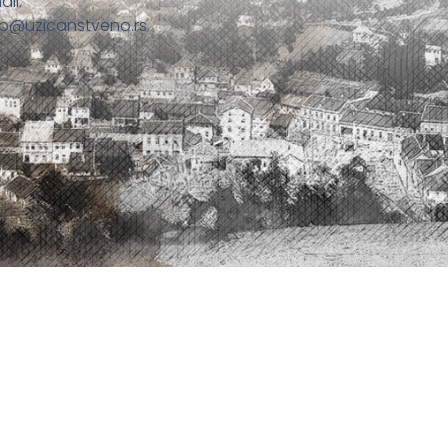
ail:
fo@uzicanstveno.rs