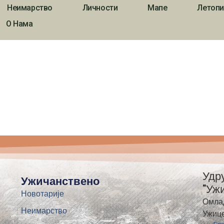
Неимарство
Личности
Мапе
Летопи
О Нама
Удр
Ужичанствено
"Уж
Новотарије
Омла
Неимарство
Ужиц