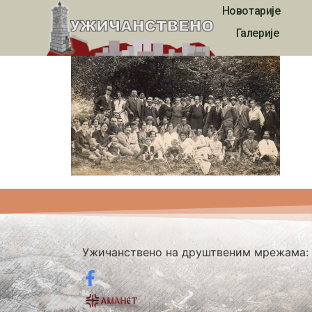
Новотарије
2443
Галерије
Ужичанствено на друштвеним мрежама: