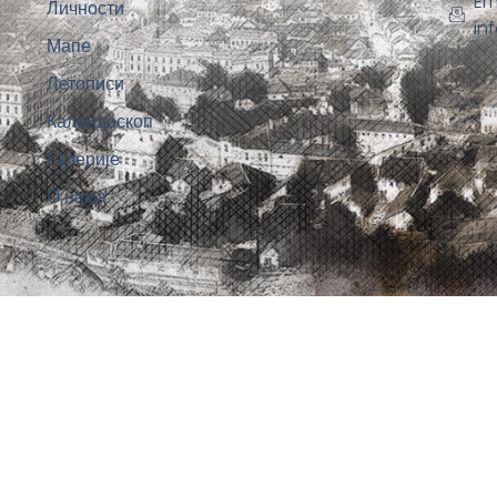
Em
Личности
in
Мапе
Летописи
Калеидоскоп
Галерије
О нама