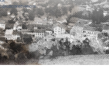
ail:
fo@uzicanstveno.rs