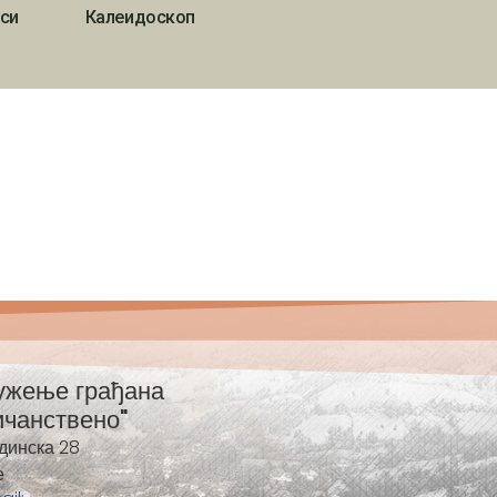
си
Калеидоскоп
ужење грађана
ичанствено"
динска 28
е