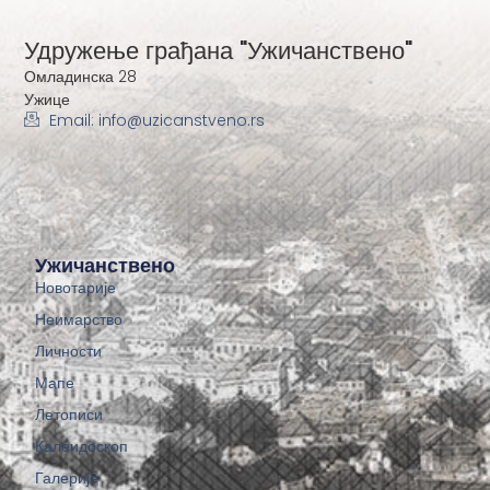
Удружење грађана "Ужичанствено"
Омладинска 28
Ужице
Email: info@uzicanstveno.rs
Ужичанствено
Новотарије
Неимарство
Личности
Мапе
Летописи
Калеидоскоп
Галерије