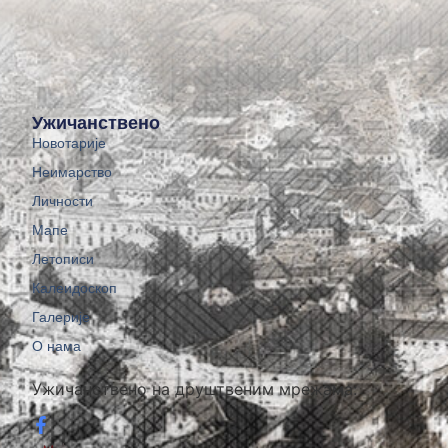
Ужичанствено
Новотарије
Неимарство
Личности
Мапе
Летописи
Калеидоскоп
Галерије
О нама
Ужичанствено на друштвеним мрежама: