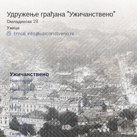
Удружење грађана "Ужичанствено"
Омладинска 28
Ужице
Email: info@uzicanstveno.rs
Ужичанствено
Новотарије
Неимарство
Личности
Мапе
Летописи
Калеидоскоп
Галерије