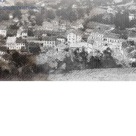
ail:
fo@uzicanstveno.rs