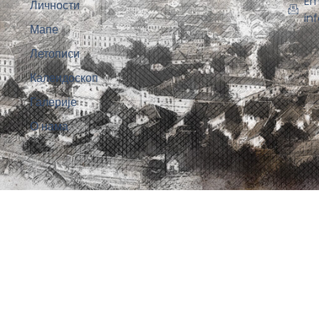
Em
Личности
in
Мапе
Летописи
Калеидоскоп
Галерије
О нама