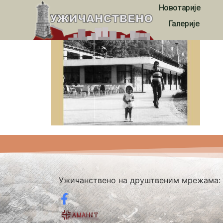
Новотарије
3485
Галерије
Ужичанствено на друштвеним мрежама: