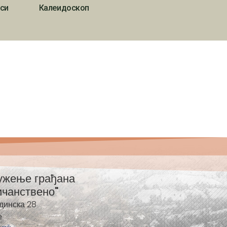
си
Калеидоскоп
ужење грађана
ичанствено"
динска 28
е