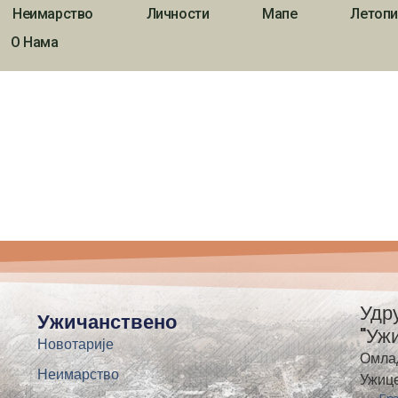
Неимарство
Личности
Мапе
Летопи
О Нама
Удр
Ужичанствено
"Уж
Новотарије
Омла
Неимарство
Ужиц