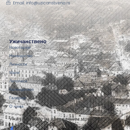
Email: info@uzicanstveno.rs
Ужичанствено
Новотарије
Неимарство
Личности
Мапе
Летописи
Калеидоскоп
Галерије
О нама
Ужичанствено на друштвеним мрежама: