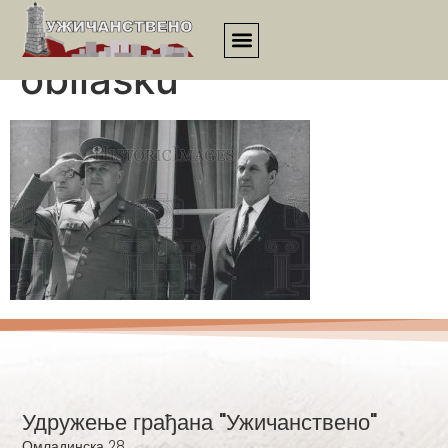
Nikola ljubičić u
obilasku
Удружење грађана "Ужичанствено"
Омладинска 28