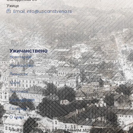
Ужице
Email: info@uzicanstveno.rs
Ужичанствено
Новотарије
Неимарство
Личности
Мапе
Летописи
Калеидоскоп
Галерије
О нама
Ужичанствено на друштвеним мрежама: