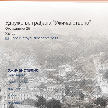
Удружење грађана "Ужичанствено"
Омладинска 28
Ужице
Email: info@uzicanstveno.rs
Ужичанствено
Новотарије
Неимарство
Личности
Мапе
Летописи