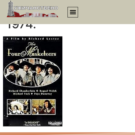
Četiri musketara iz
1974.