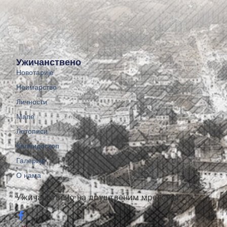
Ужичанствено
Новотарије
Неимарство
Личности
Мапе
Летописи
Калеидоскоп
Галерије
О нама
Ужичанствено на друштвеним мрежама: