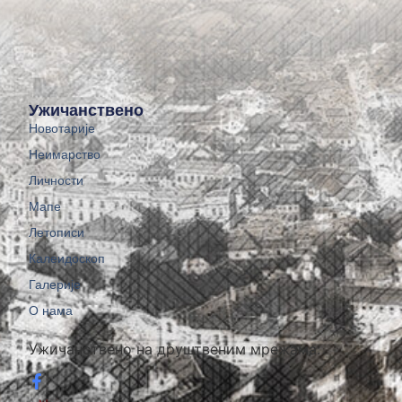
Ужичанствено
Новотарије
Неимарство
Личности
Мапе
Летописи
Калеидоскоп
Галерије
О нама
Ужичанствено на друштвеним мрежама: