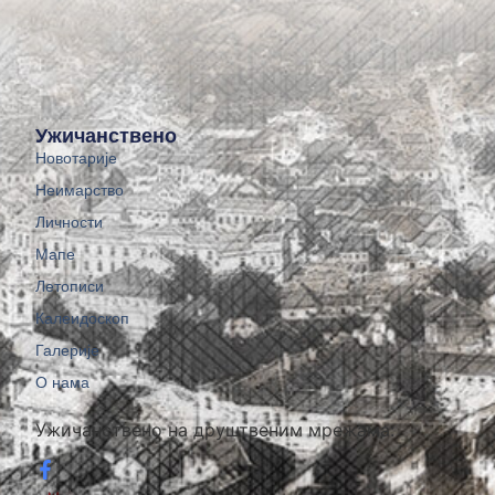
Ужичанствено
Новотарије
Неимарство
Личности
Мапе
Летописи
Калеидоскоп
Галерије
О нама
Ужичанствено на друштвеним мрежама: