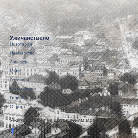
Ужичанствено
Новотарије
Неимарство
Личности
Мапе
Летописи
Калеидоскоп
Галерије
О нама
Ужичанствено на друштвеним мрежама: