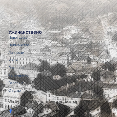
Ужичанствено
Новотарије
Неимарство
Личности
Мапе
Летописи
Калеидоскоп
Галерије
О нама
Ужичанствено на друштвеним мрежама: