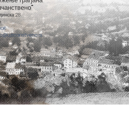
ужење грађана
ичанствено"
динска 28
е
ail:
fo@uzicanstveno.rs