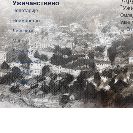
Удр
Ужичанствено
"Уж
Новотарије
Омла
Неимарство
Ужиц
Em
Личности
in
Мапе
Летописи
Калеидоскоп
Галерије
О нама