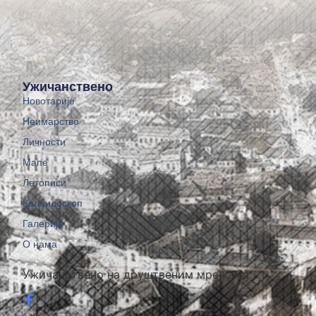
Ужичанствено
Новотарије
Неимарство
Личности
Мапе
Летописи
Калеидоскоп
Галерије
О нама
Ужичанствено на друштвеним мрежама: