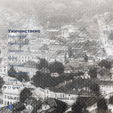
Ужичанствено
Новотарије
Неимарство
Личности
Мапе
Летописи
Калеидоскоп
Галерије
О нама
Ужичанствено на друштвеним мрежама: