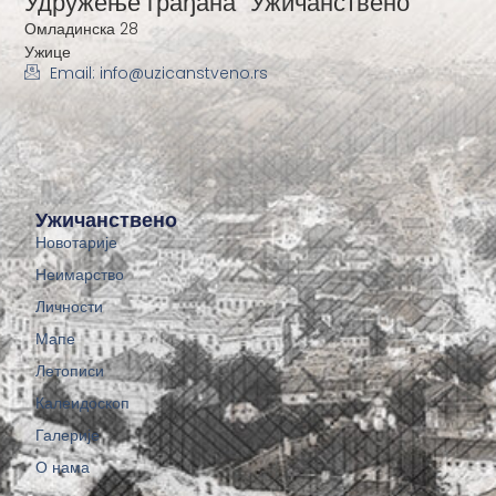
Удружење грађана "Ужичанствено"
Омладинска 28
Ужице
Email: info@uzicanstveno.rs
Ужичанствено
Новотарије
Неимарство
Личности
Мапе
Летописи
Калеидоскоп
Галерије
О нама