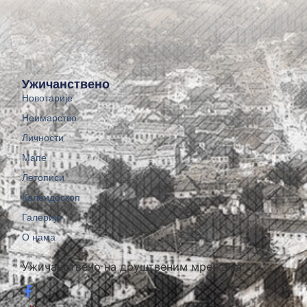
Ужичанствено
Новотарије
Неимарство
Личности
Мапе
Летописи
Калеидоскоп
Галерије
О нама
Ужичанствено на друштвеним мрежама: