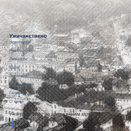
Ужичанствено
Новотарије
Неимарство
Личности
Мапе
Летописи
Калеидоскоп
Галерије
О нама
Ужичанствено на друштвеним мрежама: