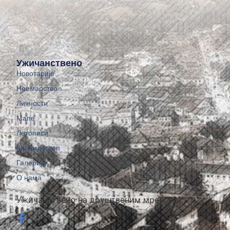
Ужичанствено
Новотарије
Неимарство
Личности
Мапе
Летописи
Калеидоскоп
Галерије
О нама
Ужичанствено на друштвеним мрежама: