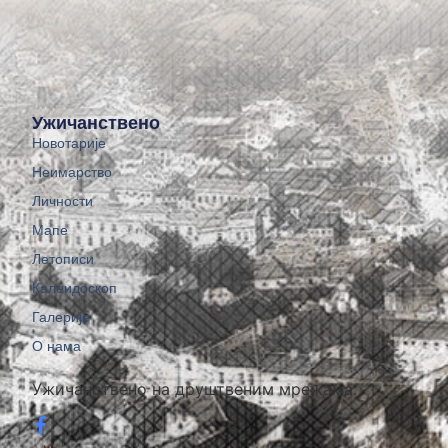
Ужичанствено
Новотарије
Неимарство
Личности
Мапе
Летописи
Калеидоскоп
Галерије
О нама
Ужичанствено на друштвеним мрежама: