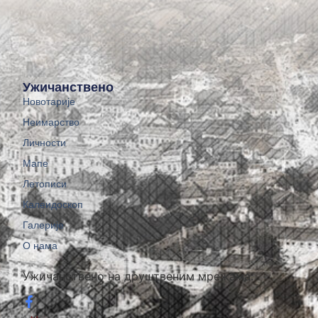
Ужичанствено
Новотарије
Неимарство
Личности
Мапе
Летописи
Калеидоскоп
Галерије
О нама
Ужичанствено на друштвеним мрежама: