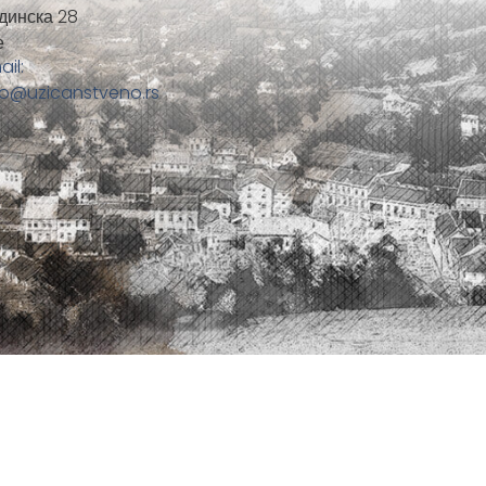
динска 28
е
ail:
fo@uzicanstveno.rs