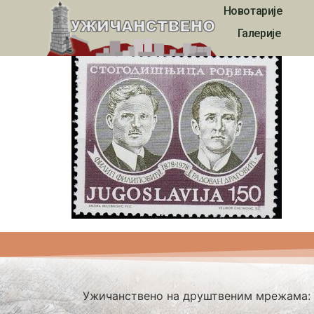
Новотарије
Jubilarna markica 
Галерије
Ужичанствено на друштвеним мрежама: