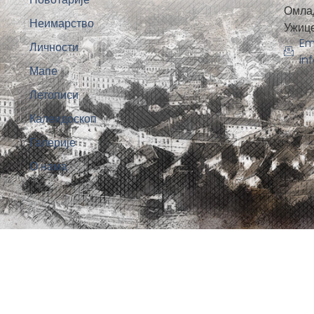
Омла
Неимарство
Ужиц
Em
Личности
in
Мапе
Летописи
Калеидоскоп
Галерије
О нама