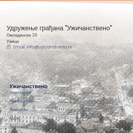
Удружење грађана "Ужичанствено"
Омладинска 28
Ужице
Email: info@uzicanstveno.rs
Ужичанствено
Новотарије
Неимарство
Личности
Мапе
Летописи