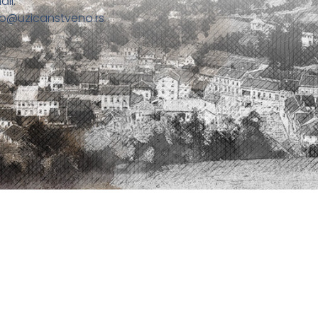
ail:
fo@uzicanstveno.rs