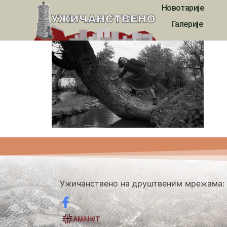
Новотарије
333
Галерије
Ужичанствено на друштвеним мрежама: