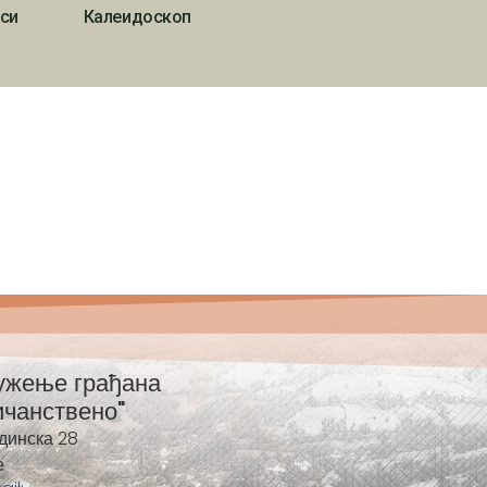
си
Калеидоскоп
ужење грађана
ичанствено"
динска 28
е