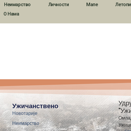
Неимарство
Личности
Мапе
Летопи
О Нама
Удр
Ужичанствено
"Уж
Новотарије
Омла
Неимарство
Ужиц