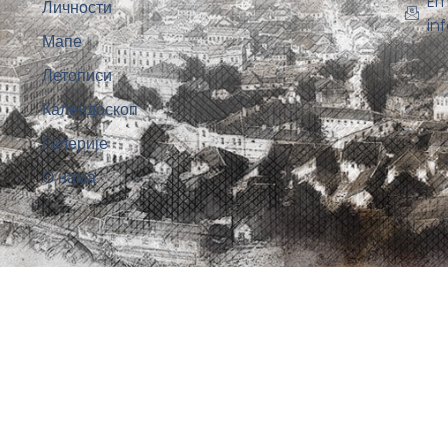
Em
Личности
in
Мапе
Летописи
Калеидоскоп
Галерије
О нама