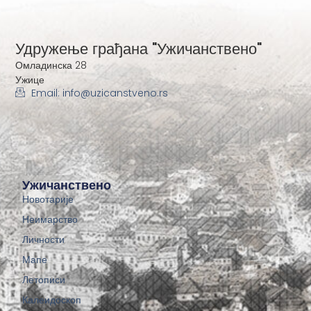
Удружење грађана "Ужичанствено"
Омладинска 28
Ужице
Email: info@uzicanstveno.rs
Ужичанствено
Новотарије
Неимарство
Личности
Мапе
Летописи
Калеидоскоп