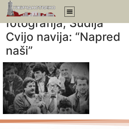
. Novinska
fotografija; Sudija
Cvijo navija: “Napred
naši”