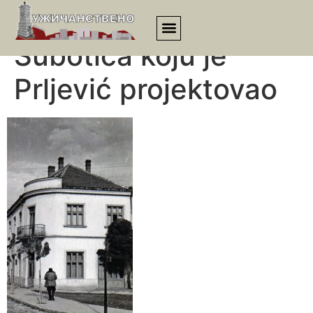
Kuća opančara Rada
Subotića koju je
Prljević projektovao