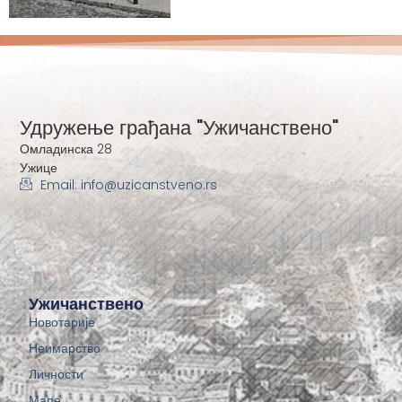
Удружење грађана "Ужичанствено"
Омладинска 28
Ужице
Email: info@uzicanstveno.rs
Ужичанствено
Новотарије
Неимарство
Личности
Мапе