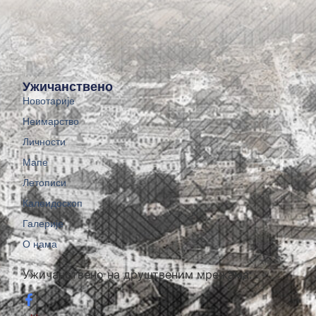
Ужичанствено
Новотарије
Неимарство
Личности
Мапе
Летописи
Калеидоскоп
Галерије
О нама
Ужичанствено на друштвеним мрежама: