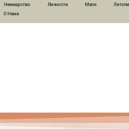
Неимарство
Личности
Мапе
Летопи
О Нама