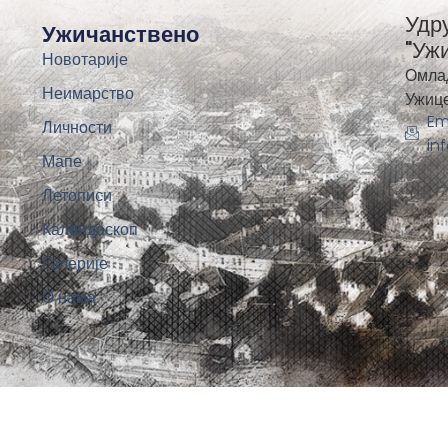
Удр
Ужичанствено
"Уж
Новотарије
Омла
Неимарство
Ужиц
Em
Личности
in
Мапе
Летописи
Калеидоскоп
Галерије
О нама