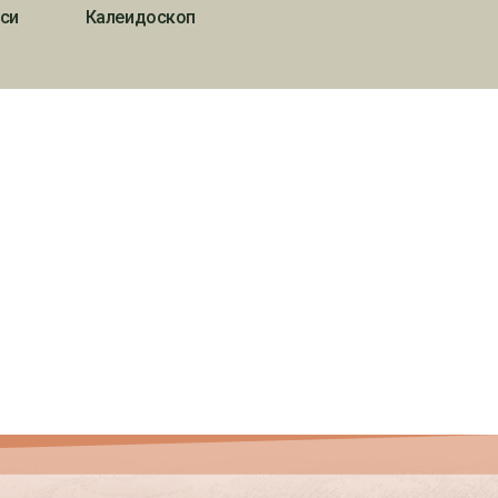
си
Калеидоскоп