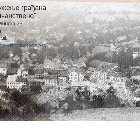
ужење грађана
ичанствено"
динска 28
е
ail:
fo@uzicanstveno.rs