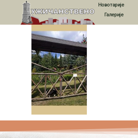
Новотарије
1696
Галерије