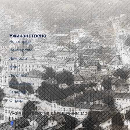
Ужичанствено
Новотарије
Неимарство
Личности
Мапе
Летописи
Калеидоскоп
Галерије
О нама
Ужичанствено на друштвеним мрежама: